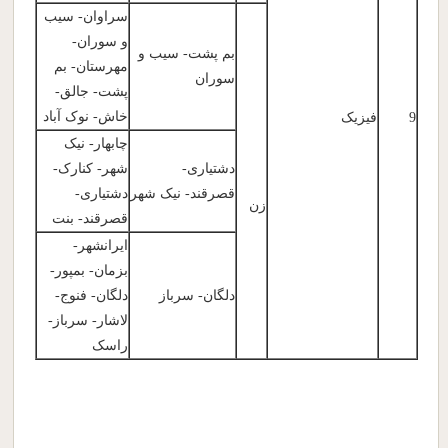
سراوان- سیب
و سوران-
بم پشت- سیب و
مهرستان- بم
سوران
پشت- جالق-
خاش- نوک آباد
9
فیزیک
چابهار- نیک
دشتیاری-
شهر- کنارک-
قصرقند- نیک شهر
دشتیاری-
زن
قصرقند- بنت
ایرانشهر-
بزمان- بمپور-
دلگان- سرباز
دلگان- فنوج-
لاشار- سرباز-
راسک