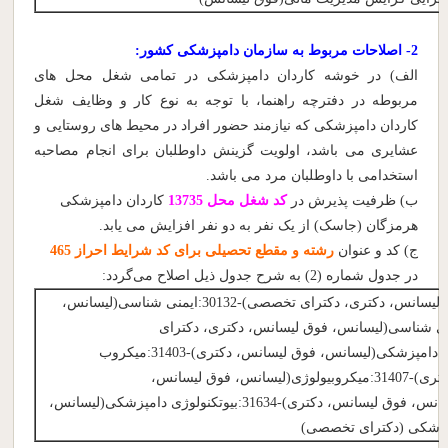
2- اصلاحات مربوط به سازمان دامپزشکی کشور:
الف) در خوشه کاردان دامپزشکی در تمامی شغل محل های
مربوطه در دفترچه راهنما، با توجه به نوع کار و وظایف شغل
کاردان دامپزشکی که نیازمند حضور افراد در محیط های روستایی و
عشایری می باشد، اولویت گزینش داوطلبان برای انجام مصاحبه
استخدامی با داوطلبان مرد می باشد.
ب) ظرفیت پذیرش در
کد شغل محل 13735
کاردان دامپزشکی
هرمزگان (جاسک) از یک نفر به دو نفر افزایش می یابد.
ج) کد و عنوان
رشته و مقطع تحصیلی برای کد شرایط احراز 465
در جدول شماره (2) به شرح جدول ذیل اصلاح می‌گردد:
30123:انگل شناسی(لیسانس، فوق لیسانس، دکتری، دکترای تخصصی)-30132:ایمنی شناسی(لیسانس،
انس، دکتری)-30146:باکتری شناسی(لیسانس، فوق لیسانس، دکتری، دکترای
تخصصی)-30723:علوم آزمایشگاهی دامپزشکی(لیسانس، فوق لیسانس، دکتری)-31403:میکروب
شناسی(لیسانس، فوق لیسانس، دکتری)-31407:میکروبیولوژی(لیسانس، فوق لیسانس،
دکتری)-31444:ویروس شناسی(لیسانس، فوق لیسانس، دکتری)-31634:بیوتکنولوژی دامپزشکی(لیسانس،