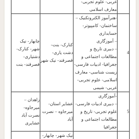
عربی- علوم تجربی-
معارف اسلامی
-هنرآموز الکتروتکنیک –
ساختمان- کامپیوتر-
حسابداری
– آموزگاری
چابهار- نیک
کنارک- بنت-
– دبیری تاریخ و
شهر- کنارک-
4
دشت یاری-
مطالعات اجتماعی و
دشتیاری-
قصرقند- نیک شهر
جغرافیا- ادبیات فارسی-
قصرقند- بنت
زیست شناسی- معارف
اسلامی- علوم تجربی-
عربی- شیمی
-آموزگاری
زاهدان –
– دبیری ادبیات فارسی-
عشایر استان-
میرجاوه-
5
علوم تجربی- تاریخ و
میرجاوه – نصرت
نصرت آباد
مطالعات اجتماعی و
آباد
عشایری
جغرافیا
نیک شهر- چابهار-