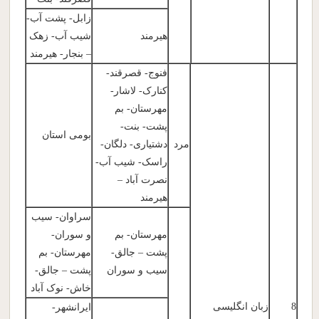
زابل- پشت آب-
هیرمند
شیب آب- زهک
– بنجار- هیرمند
فنوج- قصرقند-
کنارک- لاشار-
مهرستان- بم
پشت- بنت-
بومی استان
مرد
دشتیاری- دلگان-
راسک- شیب آب-
نصرت آباد –
هیرمند
سراوان- سیب
مهرستان- بم
و سوران-
پشت – جالق-
مهرستان- بم
سیب و سوران
پشت – جالق-
خاش- نوک آباد
8
زبان انگلیسی
ایرانشهر-