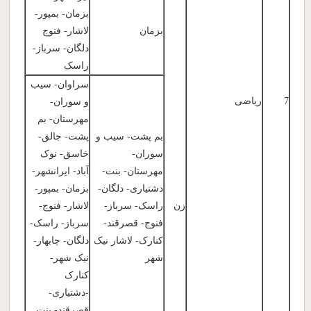
بزمان- بمپور-
بزمان
لاشار- فنوج
دلگان- سرباز-
راسک
سراوان- سیب
7
ریاضی
و سوران-
مهرستان- بم
بم پشت- سیب و
پشت- جالق-
سوران-
خاسق- نوک
مهرستان- بنت-
آباد- ایرانشهر-
دشتیاری- دلگان-
بزمان- بمپور-
زن
راسک- سرباز-
لاشار- فنوج-
فنوج- قصرقند-
سرباز- راسک-
کنارک- لاشار نیک
دلگان- چابهار-
شهر
نیک شهر-
کنارک
-دشتیاری-
قصرقند- بنت