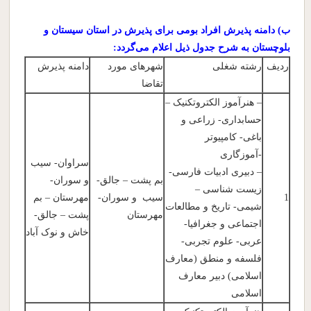
ب) دامنه پذیرش افراد بومی برای پذیرش در استان سیستان و
بلوچستان به شرح جدول ذیل اعلام می‌گردد:
ردیف
رشته شغلی
شهرهای مورد
دامنه پذیرش
تقاضا
– هنرآموز الکتروتکنیک –
حسابداری- زراعی و
باغی- کامپیوتر
-آموزگاری
سراوان- سیب
– دبیری ادبیات فارسی-
بم پشت – جالق-
و سوران-
زیست شناسی –
1
سیب و سوران-
مهرستان – بم
شیمی- تاریخ و مطالعات
مهرستان
پشت – جالق-
اجتماعی و جغرافیا-
خاش و نوک آباد
عربی- علوم تجربی-
فلسفه و منطق (معارف
اسلامی) دبیر معارف
اسلامی