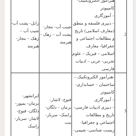
هنرآموز الکتروتکنیک-
کامپیوتر
– آموزگاری
– دبیری فلسفه و منطق
زابل- پشت آب-
شیب آب- بنجار-
(معارف اسلامی) تاریخ
شیب آب –
2
پشت آب – زهک –
و مطالعات اجتماعی و
زهک – بنجار-
هیرمند
جغرافیا- معارف
هیرمند
اسلامی – فیزیک – علوم
تجربی- عربی – ادبیات
فارسی
-هنرآموز الکتروتکنیک –
ساختمان – حسابداری-
کامپیوتر
ایرانشهر-
– آموزگاری
فنوج- لاشار-
بزمان- بمپور-
– دبیری ادبیات فارسی-
بزمان – دلگان-
3
دلگان- فنوج-
تاریخ و مطالعات
راسک- سرباز-
لاشار- سرباز-
اجتماعی و جغرافیا-
بنت
راسک
زیست شناسی- شیمی-