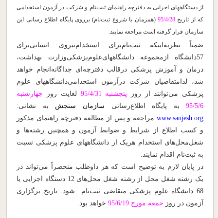
از دستگاههای اجرایی به دفترچه راهنمای ثبت‌نام و شرکت در آزمون استخدامی
که از تاریخ
95/4/28
(همزمان با شروع ثبت‌نام) برروی پایگاه اطلاع رسانی این
سازمان قرار گرفته است مراجعه نمایند.
ضمناً نظربه‌اینکه ثبت‌نام‌برای استخدام‌نیروی انسانی‌برای
57دانشگاه ازمجموعه دانشگاههای‌علوم‌پزشکی‌وزارت بهداشت،
درمان و آموزش پزشکی درقالب دفترچه‌ای جداگانه‌انجام خواهد
شد، لذامتقاضیان شرکت درآزمون استخدامی‌دانشگاههای علوم‌
پزشکی‌ می‌توانند از روز
پنجشنبه 95/4/31
لغایت روز
چهارشنبه
95/5/6
به ‌پایگاه ‌اطلاع‌‌رسانی‌
سازمان سنجش
به‌ نشانی:
www.sanjesh.org
مراجعه و پس از مطالعه دفترچه راهنمای مذکور
و کسب اطلاع از شرایط و ضوابط آزمون و همچنین رشته‌ها و
شغل‌محل‌های استخدام هریک از دانشگاههای علوم پزشکی نسبت
به ثبت‌نام اقدام نمایند.
در پایان لازم به توضیح است که هر داوطلب منحصراً می‌تواند در
یک رشته شغل محل از رشته شغل محل‌های 12 دستگاه اجرایی یا
68 دانشگاه علوم پزشکی متقاضی ثبت‌نام شود. تاریخ برگزاری
آزمون در روز
جمعه مورخ 95/6/19
خواهد بود.