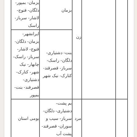
بزمان- بمپور-
بزمان
دلگان- فنوج-
لاشار- سرباز-
راسک
ایرانشهر-
زن
بزمان- دلگان-
فنوج- لاشار-
بنت- دشتیاری-
سرباز- راسک-
دلگان- راسک-
چابهار- نیک
سرباز- قصرقند-
شهر- کنارک-
کنارک- نیک شهر
دشتیاری-
قصرقند- بنت-
بمپور
بم پشت-
دشتیاری- دلگان-
مرد
سرباز- سیب و
بومی استان
سوران- قصرقند-
پشت آب