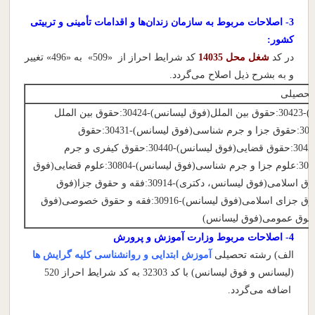
3- اصلاحات مربوط به سازمان زندان‌ها و اقدامات تأمینی و تربیتی
کشور:
در کد
شغل محل 14035
کد شرایط احراز از «509» به «496» تغییر
و به بشرح ذیل اصلاح می‌گردد.
 تحصیلی
30417:حقوق(فوق لیسانس)-30423:حقوق بین الملل(فوق لیسانس)-30424:حقوق بین الملل
عمومی(فوق لیسانس)-30429:حقوق جزا و جرم شناسی(فوق لیسانس)-30431:حقوق
خصوصی(فوق لیسانس)-30435:حقوق قضایی(فوق لیسانس)-30440:حقوق کیفری و جرم
شناسی(فوق لیسانس)-30771:علوم جزا و جرم شناسی(فوق لیسانس)-30804:علوم قضایی(فوق
لیسانس)-30913:فقه و حقوق اسلامی(فوق لیسانس، دکتری)-30914:فقه و حقوق جزا(فوق
لیسانس)-30915:فقه و حقوق جزای اسلامی(فوق لیسانس)-30916:فقه و حقوق خصوصی(فوق
4- اصلاحات مربوط وزارت آموزش و پرورش
الف) رشته تحصیلی
آموزش ابتدایی و روانشناسی کلیه گرایش ها
(لیسانس و فوق لیسانس) با کد 32303 به کد شرایط احراز 520
اضافه می‌گردد.