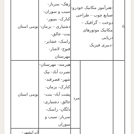
زهک- سرباز-
-هنرآموز مکانیک خودرو-
سیب و سوران-
صنایع چوب – طراحی
کنارک- بمپور-
دوخت – گرافیک –
6
دشتیاری – بزمان-
بومی استان
مکانیک موتورهای
بنت- جالق-
دریایی
راسک- عشایر-
-دبیری فیزیک
فنوج- لاشار-
مهرستان
هیرمند- مهرستان-
نصرت آباد- نیک
شهر- قصرقند-
کنارک- بزمان-
پشت آباد- بنت-
بومی استان
مرد
جالق- دشتیاری-
دلگان- راسک-
سرباز- سیب و
سوران
ایرانشهر-