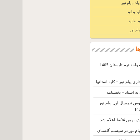
وات پیام نور
ید بدانید
د بدانید
ام نور
ا
تاریخ ثبت نام و انتخاب واحد ترم تابستان 1405
 پیام نور + کلیه استانها
 استاد + بخشنامه
وس نیمسال اول پیام نور
140 اعلام شد
ام نور در سیستم گلستان