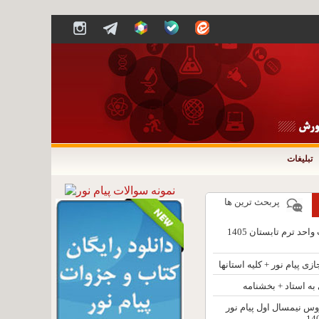
تبلیغات
پربحث ترین ها
تاریخ ثبت نام و انتخاب واحد ترم تابستان 1405
 پیام نور + کلیه استانها
 استاد + بخشنامه
وس نیمسال اول پیام نور