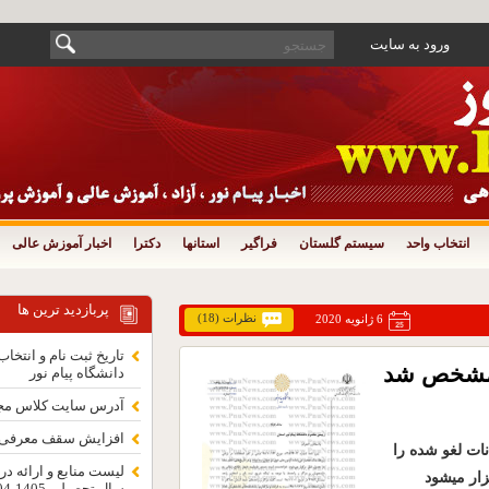
ورود به سایت
انتخاب واحد
سیستم گلستان
فراگیر
استانها
دکترا
اخبار آموزش عالی
پربازدید ترین ها
نظرات (18)
6 ژانویه 2020
ر مشخص شد
دانشگاه پیام نور
آدرس سایت کلاس مجازی
افزایش سقف معرفی به
نات لغو شده را
لیست منابع و ارائه در
زار میشود
سال تحصیلی 1405-1404