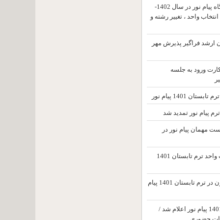
تقویم آموزشی دانشگاه پیام نور در سال 1402-
م ، انتخاب واحد ، تغییر رشته و
ون ارشد فراگیر پذیرش مهر
کارت ورود به جلسه
ر
تان 1401 پیام نور
رم پیام نور تمدید شد
ت مهمان پیام نور در
تاریخ ثبت نام و انتخاب واحد ترم تابستان 1401
امکان تغییر محل آزمون در ترم تابستان 1401 پیام
جزئیات ترم تابستان 1401 پیام نور اعلام شد /
انات حضوری