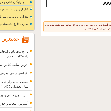
دانلود رایگان کتاب و جز
www
قبل از ورود به پیام نور با
بعد از ورود به پیام نور بای
مدارک فارغ التحصیلی پی
مه امتحانات پیام نور
,
پیام نور
,
تاریخ امتحان لغو شده پیام نور
,
ام نور
,
مرتضی محسنی
جدیدترین ه
دانشگاه پیام نور
آدرس سایت کلاس مجازی
افزایش سقف معرفی به
لیست منابع و ارائه در
سال تحصیلی 1405-1404
نتایج بدون کنکور پذیرش بهمن 4
آموزش انتخاب واحد پی