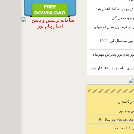
140 اعلام شد
رم و معدل کل
ور در ترم اول سال تحصیلی
تغییر محل آزمون پیام نور نیمسال اول 1405-
ور پیام نور پذیرش مهرماه
 نور 1403 آغاز شد
م گلستان
 پیام نور
رف پیام نور سال 97
 با پاسخنامه